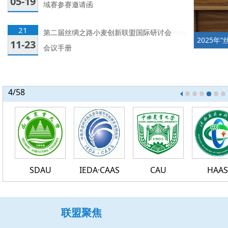
05-19
域赛参赛邀请函
21
第二届丝绸之路小麦创新联盟国际研讨会
2025
11-23
会议手册
4
/58
46
47
48
49
50
51
52
53
54
55
56
57
58
SDAU
IEDA·CAAS
CAU
HAAS
联盟聚焦